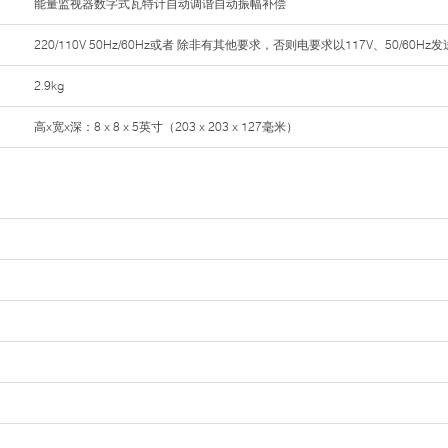
能量监视器数字式瓦特计自动调谐自动振幅补偿
220/110V 50Hz/60Hz或者 除非有其他要求，否则电要求以117V、50/60Hz发
2.9kg
高x宽x深：8 x 8 x 5英寸（203 x 203 x 127毫米）