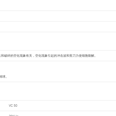
大和破碎的空化现象有关，空化现象引起的冲击波和剪刀力使细胞裂解。
精棉球。
VC 50