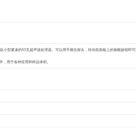
是一款小型紧凑的50瓦超声波处理器。可以用手握住探头，转动前面板上的振幅旋钮即可激
种配件，用于各种应用和样品体积。