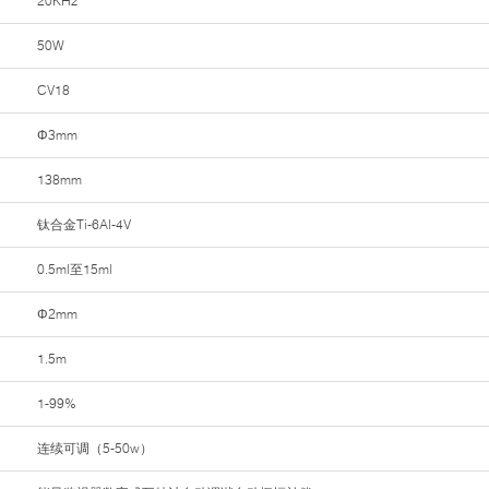
20KHz
50W
CV18
Φ3mm
138mm
钛合金Ti-6Al-4V
0.5ml至15ml
Φ2mm
1.5m
1-99%
连续可调（5-50w）