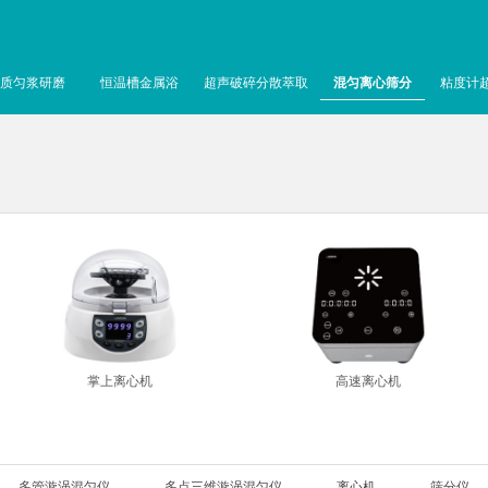
质匀浆研磨
恒温槽金属浴
超声破碎分散萃取
混匀离心筛分
粘度计
掌上离心机
高速离心机
多管漩涡混匀仪
多点三维漩涡混匀仪
离心机
筛分仪