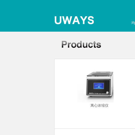
均
离心浓缩仪