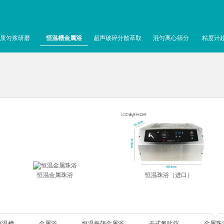
质匀浆研磨
恒温槽金属浴
超声破碎分散萃取
混匀离心筛分
粘度计
恒温金属珠浴
恒温珠浴（进口）
恒温槽
金属浴
恒温振荡金属浴
干式氮吹仪
金属珠