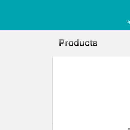
均
常规制冷加热型）
你金属浴